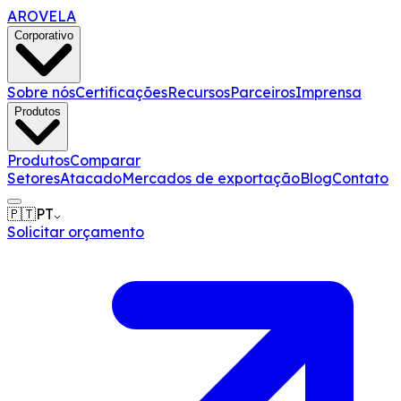
AROVELA
Corporativo
Sobre nós
Certificações
Recursos
Parceiros
Imprensa
Produtos
Produtos
Comparar
Setores
Atacado
Mercados de exportação
Blog
Contato
🇵🇹
PT
Solicitar orçamento