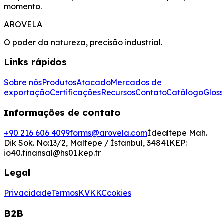
momento.
AROVELA
O poder da natureza, precisão industrial.
Links rápidos
Sobre nós
Produtos
Atacado
Mercados de
exportação
Certificações
Recursos
Contato
Catálogo
Glos
Informações de contato
+90 216 606 4099
forms@arovela.com
İdealtepe Mah.
Dik Sok. No:13/2, Maltepe / İstanbul, 34841
KEP:
io40.finansal@hs01.kep.tr
Legal
Privacidade
Termos
KVKK
Cookies
B2B