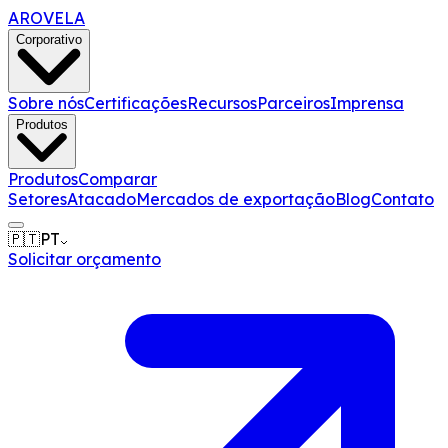
AROVELA
Corporativo
Sobre nós
Certificações
Recursos
Parceiros
Imprensa
Produtos
Produtos
Comparar
Setores
Atacado
Mercados de exportação
Blog
Contato
🇵🇹
PT
Solicitar orçamento