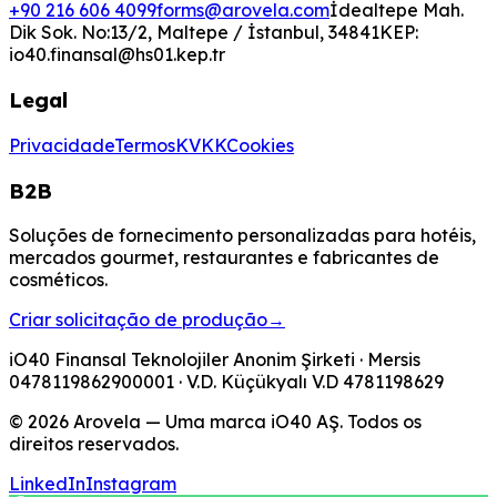
+90 216 606 4099
forms@arovela.com
İdealtepe Mah.
Dik Sok. No:13/2, Maltepe / İstanbul, 34841
KEP:
io40.finansal@hs01.kep.tr
Legal
Privacidade
Termos
KVKK
Cookies
B2B
Soluções de fornecimento personalizadas para hotéis,
mercados gourmet, restaurantes e fabricantes de
cosméticos.
Criar solicitação de produção
→
iO40 Finansal Teknolojiler Anonim Şirketi
· Mersis
0478119862900001
· V.D.
Küçükyalı V.D
4781198629
© 2026 Arovela — Uma marca iO40 AŞ. Todos os
direitos reservados.
LinkedIn
Instagram