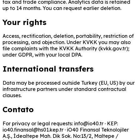
tax and trade compliance. Analytics data is retained
up to 14 months. You can request earlier deletion.
Your rights
Access, rectification, deletion, portability, restriction of
processing, and objection. Under KVKK you may also
file complaints with the KVKK Authority (kvkk.gov.tr);
under GDPR, with your local DPA.
International transfers
Data may be processed outside Turkey (EU, US) by our
infrastructure partners under standard contractual
clauses.
Contato
For privacy or legal requests: info@io40.tr · KEP:
io40.finansal@hs01.kep.tr · iO40 Finansal Teknolojiler
A.Ş., İdealtepe Mah. Dik Sok. No:13/2, Maltepe /