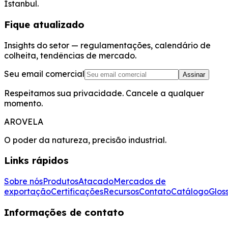
İstanbul.
Fique atualizado
Insights do setor — regulamentações, calendário de
colheita, tendências de mercado.
Seu email comercial
Assinar
Respeitamos sua privacidade. Cancele a qualquer
momento.
AROVELA
O poder da natureza, precisão industrial.
Links rápidos
Sobre nós
Produtos
Atacado
Mercados de
exportação
Certificações
Recursos
Contato
Catálogo
Glos
Informações de contato