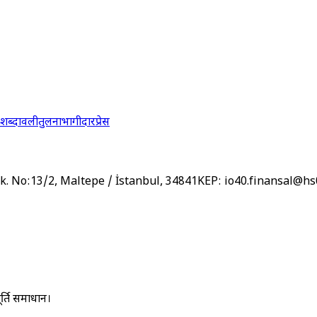
शब्दावली
तुलना
भागीदार
प्रेस
k. No:13/2, Maltepe / İstanbul, 34841
KEP:
io40.finansal@hs
ूर्ति समाधान।