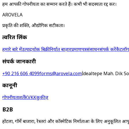
हम आपकी गोपनीयता का सम्मान करते हैं। कभी भी सदस्यता रद्द करें।
AROVELA
प्रकृति की शक्ति, औद्योगिक सटीकता।
त्वरित लिंक
हमारे बारे में
उत्पाद
थोक बिक्री
निर्यात बाज़ार
प्रमाणपत्र
संसाधन
संपर्क करें
कैटलॉग
संपर्क जानकारी
+90 216 606 4099
forms@arovela.com
İdealtepe Mah. Dik So
कानूनी
गोपनीयता
शर्तें
KVKK
कुकीज़
B2B
होटलों, गॉर्मे बाजारों, रेस्तरां और कॉस्मेटिक निर्माताओं के लिए अनुकूलित आप