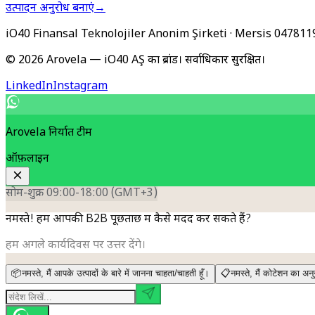
उत्पादन अनुरोध बनाएं
→
iO40 Finansal Teknolojiler Anonim Şirketi
· Mersis
047811
© 2026 Arovela — iO40 AŞ का ब्रांड। सर्वाधिकार सुरक्षित।
LinkedIn
Instagram
Arovela निर्यात टीम
ऑफ़लाइन
सोम-शुक्र 09:00-18:00 (GMT+3)
नमस्ते! हम आपकी B2B पूछताछ में कैसे मदद कर सकते हैं?
हम अगले कार्यदिवस पर उत्तर देंगे।
📦
नमस्ते, मैं आपके उत्पादों के बारे में जानना चाहता/चाहती हूँ।
📋
नमस्ते, मैं कोटेशन का अन