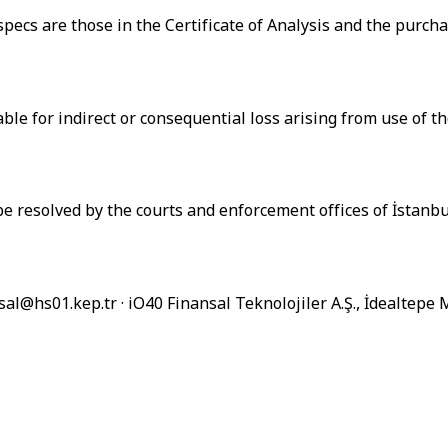
 specs are those in the Certificate of Analysis and the purcha
le for indirect or consequential loss arising from use of th
e resolved by the courts and enforcement offices of İstanbu
nsal@hs01.kep.tr · iO40 Finansal Teknolojiler A.Ş., İdealtepe