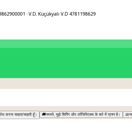
9862900001
· V.D.
Küçükyalı V.D
4781198629
ुरोध करना चाहता/चाहती हूँ।
🚚
नमस्ते, मुझे शिपिंग और लॉजिस्टिक्स के बारे में प्रश्न है।
📅
नम