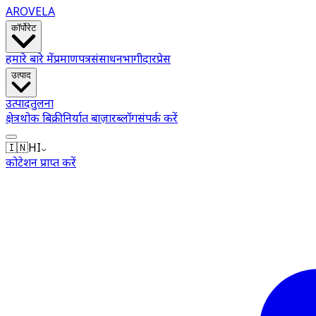
AROVELA
कॉर्पोरेट
हमारे बारे में
प्रमाणपत्र
संसाधन
भागीदार
प्रेस
उत्पाद
उत्पाद
तुलना
क्षेत्र
थोक बिक्री
निर्यात बाज़ार
ब्लॉग
संपर्क करें
🇮🇳
HI
कोटेशन प्राप्त करें