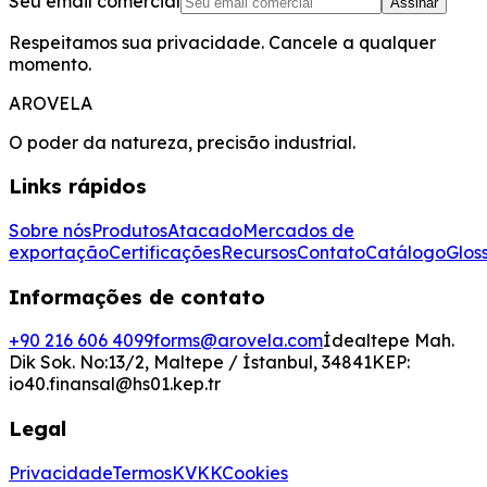
Seu email comercial
Assinar
Respeitamos sua privacidade. Cancele a qualquer
momento.
AROVELA
O poder da natureza, precisão industrial.
Links rápidos
Sobre nós
Produtos
Atacado
Mercados de
exportação
Certificações
Recursos
Contato
Catálogo
Glos
Informações de contato
+90 216 606 4099
forms@arovela.com
İdealtepe Mah.
Dik Sok. No:13/2, Maltepe / İstanbul, 34841
KEP:
io40.finansal@hs01.kep.tr
Legal
Privacidade
Termos
KVKK
Cookies