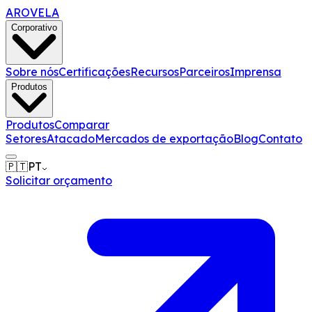
AROVELA
Corporativo
Sobre nós
Certificações
Recursos
Parceiros
Imprensa
Produtos
Produtos
Comparar
Setores
Atacado
Mercados de exportação
Blog
Contato
🇵🇹
PT
Solicitar orçamento