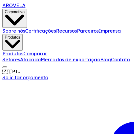
AROVELA
Corporativo
Sobre nós
Certificações
Recursos
Parceiros
Imprensa
Produtos
Produtos
Comparar
Setores
Atacado
Mercados de exportação
Blog
Contato
🇵🇹
PT
Solicitar orçamento