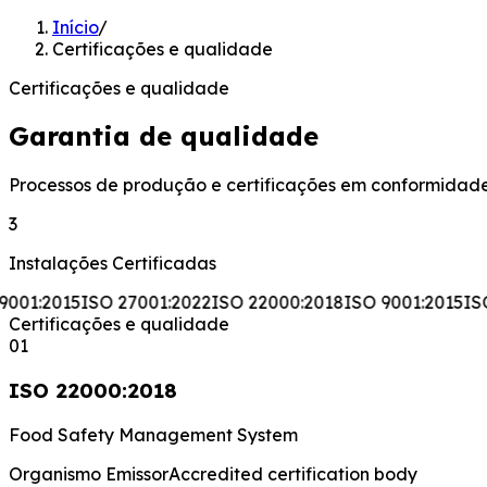
Início
/
Certificações e qualidade
Certificações e qualidade
Garantia de qualidade
Processos de produção e certificações em conformidade
3
Instalações Certificadas
001:2015
ISO 27001:2022
ISO 22000:2018
ISO 9001:2015
ISO
Certificações e qualidade
0
1
ISO 22000:2018
Food Safety Management System
Organismo Emissor
Accredited certification body