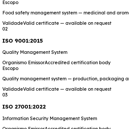
Escopo
Food safety management system — medicinal and aromat
Validade
Valid certificate — available on request
0
2
ISO 9001:2015
Quality Management System
Organismo Emissor
Accredited certification body
Escopo
Quality management system — production, packaging a
Validade
Valid certificate — available on request
0
3
ISO 27001:2022
Information Security Management System
Organismo Emissor
Accredited certification body