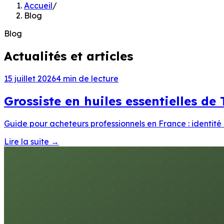
Accueil
/
Blog
Blog
Actualités et articles
15 juillet 2026
4
min de lecture
Grossiste en huiles essentielles de
Guide pour acheteurs professionnels en France : identité
Lire la suite
→