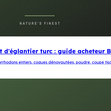
 d'églantier turc : guide acheteur 
ynorrhodons entiers, coques dénoyautées, poudre, coupe ti