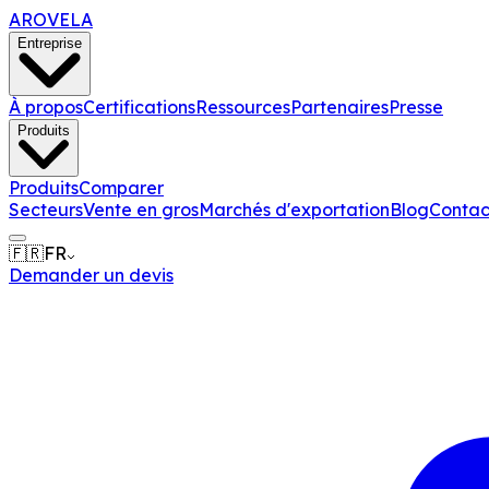
AROVELA
Entreprise
À propos
Certifications
Ressources
Partenaires
Presse
Produits
Produits
Comparer
Secteurs
Vente en gros
Marchés d'exportation
Blog
Contac
🇫🇷
FR
Demander un devis