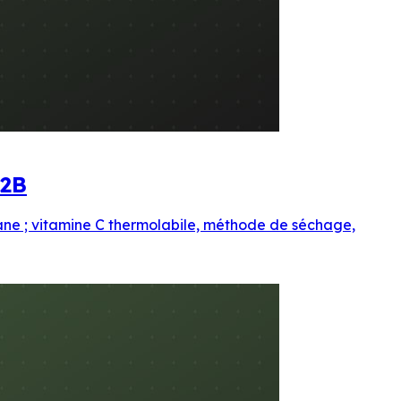
B2B
sane ; vitamine C thermolabile, méthode de séchage,