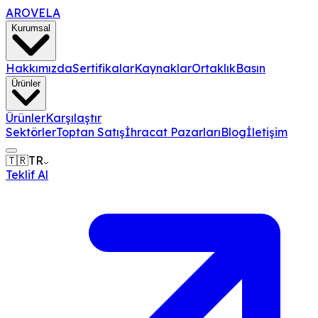
AROVELA
Kurumsal
Hakkımızda
Sertifikalar
Kaynaklar
Ortaklık
Basın
Ürünler
Ürünler
Karşılaştır
Sektörler
Toptan Satış
İhracat Pazarları
Blog
İletişim
🇹🇷
TR
Teklif Al