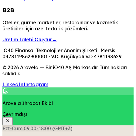
B2B
Oteller, gurme marketler, restoranlar ve kozmetik
üreticileri için özel tedarik çözümleri.
Üretim Talebi Oluştur
→
iO40 Finansal Teknolojiler Anonim Şirketi
· Mersis
0478119862900001
· V.D.
Küçükyalı V.D
4781198629
© 2026 Arovela — Bir iO40 AŞ Markasıdır. Tüm hakları
saklıdır.
LinkedIn
Instagram
Arovela İhracat Ekibi
Çevrimdışı
Pzt-Cum 09:00-18:00 (GMT+3)