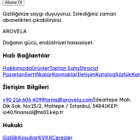
Abone Ol
Gizliliğinize saygı duyuyoruz. İstediğiniz zaman
abonelikten çıkabilirsiniz.
AROVELA
Doğanın gücü, endüstriyel hassasiyet.
Hızlı Bağlantılar
Hakkımızda
Ürünler
Toptan Satış
İhracat
Pazarları
Sertifikalar
Kaynaklar
İletişim
Katalog
Sözlük
Kar
İletişim Bilgileri
+90 216 606 4099
forms@arovela.com
İdealtepe Mah.
Dik Sok. No:13/2, Maltepe / İstanbul, 34841
KEP:
io40.finansal@hs01.kep.tr
Hukuki
Gizlilik
Koşullar
KVKK
Çerezler