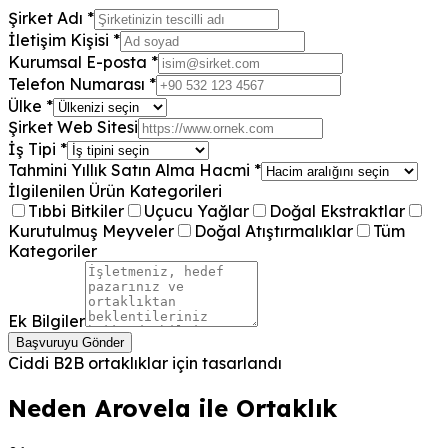
Şirket Adı
*
İletişim Kişisi
*
Kurumsal E-posta
*
Telefon Numarası
*
Ülke
*
Şirket Web Sitesi
İş Tipi
*
Tahmini Yıllık Satın Alma Hacmi
*
İlgilenilen Ürün Kategorileri
Tıbbi Bitkiler
Uçucu Yağlar
Doğal Ekstraktlar
Kurutulmuş Meyveler
Doğal Atıştırmalıklar
Tüm
Kategoriler
Ek Bilgiler
Başvuruyu Gönder
Ciddi B2B ortaklıklar için tasarlandı
Neden Arovela ile Ortaklık