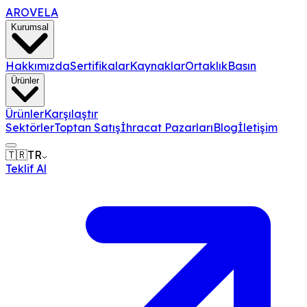
AROVELA
Kurumsal
Hakkımızda
Sertifikalar
Kaynaklar
Ortaklık
Basın
Ürünler
Ürünler
Karşılaştır
Sektörler
Toptan Satış
İhracat Pazarları
Blog
İletişim
🇹🇷
TR
Teklif Al