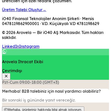
üreticileri için özel tedarik çözümleri.
Üretim Talebi Oluştur
→
iO40 Finansal Teknolojiler Anonim Şirketi
· Mersis
0478119862900001
· V.D.
Küçükyalı V.D
4781198629
© 2026 Arovela — Bir iO40 AŞ Markasıdır. Tüm hakları
saklıdır.
LinkedIn
Instagram
Arovela İhracat Ekibi
Çevrimdışı
Pzt-Cum 09:00-18:00 (GMT+3)
Merhaba! B2B talebiniz için nasıl yardımcı olabiliriz?
Bir sonraki iş gününde yanıt vereceğiz.
📦
Merhaba, ürünleriniz hakkında bilgi almak istiyorum.