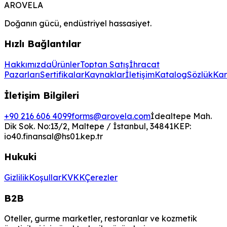
AROVELA
Doğanın gücü, endüstriyel hassasiyet.
Hızlı Bağlantılar
Hakkımızda
Ürünler
Toptan Satış
İhracat
Pazarları
Sertifikalar
Kaynaklar
İletişim
Katalog
Sözlük
Kar
İletişim Bilgileri
+90 216 606 4099
forms@arovela.com
İdealtepe Mah.
Dik Sok. No:13/2, Maltepe / İstanbul, 34841
KEP:
io40.finansal@hs01.kep.tr
Hukuki
Gizlilik
Koşullar
KVKK
Çerezler
B2B
Oteller, gurme marketler, restoranlar ve kozmetik