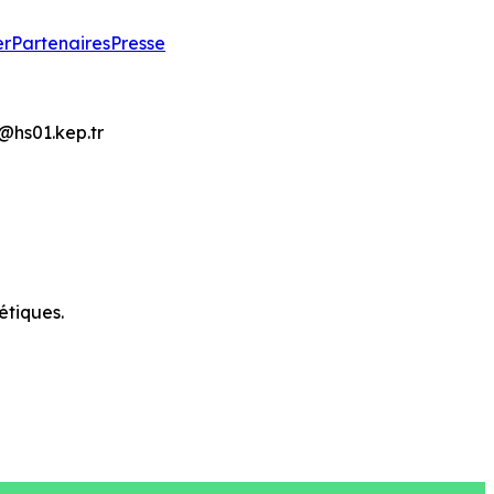
er
Partenaires
Presse
l@hs01.kep.tr
étiques.