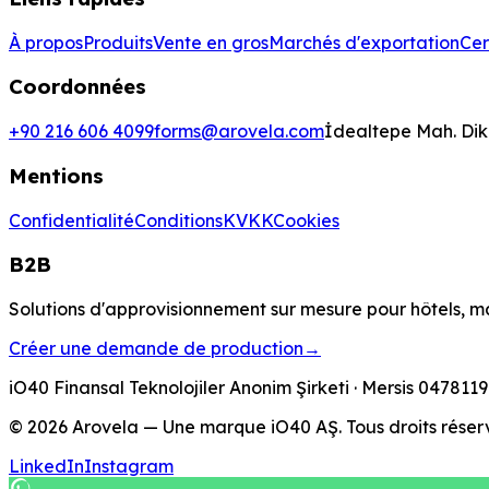
À propos
Produits
Vente en gros
Marchés d'exportation
Cer
Coordonnées
+90 216 606 4099
forms@arovela.com
İdealtepe Mah. Dik 
Mentions
Confidentialité
Conditions
KVKK
Cookies
B2B
Solutions d'approvisionnement sur mesure pour hôtels, m
Créer une demande de production
→
iO40 Finansal Teknolojiler Anonim Şirketi
· Mersis
047811
© 2026 Arovela — Une marque iO40 AŞ. Tous droits réser
LinkedIn
Instagram