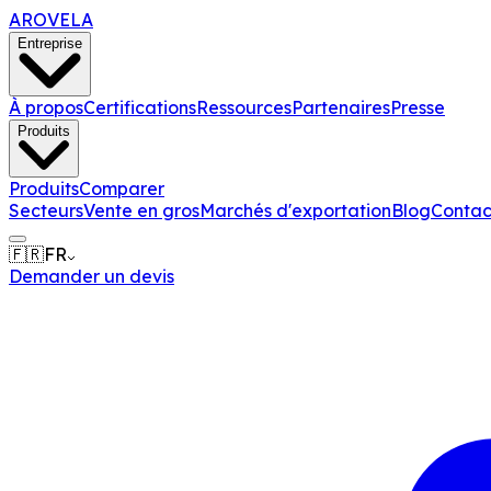
AROVELA
Entreprise
À propos
Certifications
Ressources
Partenaires
Presse
Produits
Produits
Comparer
Secteurs
Vente en gros
Marchés d'exportation
Blog
Contac
🇫🇷
FR
Demander un devis