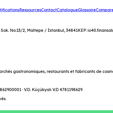
tifications
Ressources
Contact
Catalogue
Glossaire
Compar
Sok. No:13/2, Maltepe / İstanbul, 34841
KEP:
io40.finansa
archés gastronomiques, restaurants et fabricants de cosm
9862900001
· V.D.
Küçükyalı V.D
4781198629
vés.