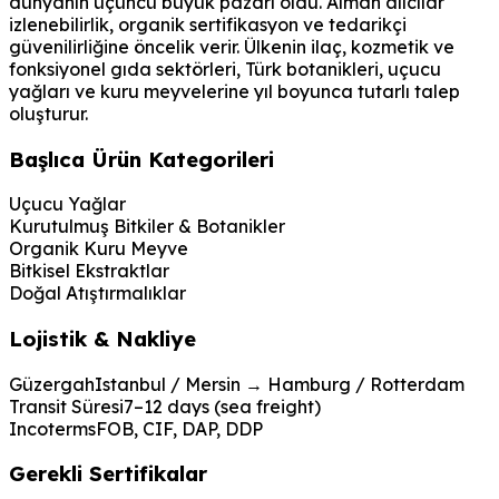
dünyanın üçüncü büyük pazarı oldu. Alman alıcılar
izlenebilirlik, organik sertifikasyon ve tedarikçi
güvenilirliğine öncelik verir. Ülkenin ilaç, kozmetik ve
fonksiyonel gıda sektörleri, Türk botanikleri, uçucu
yağları ve kuru meyvelerine yıl boyunca tutarlı talep
oluşturur.
Başlıca Ürün Kategorileri
Uçucu Yağlar
Kurutulmuş Bitkiler & Botanikler
Organik Kuru Meyve
Bitkisel Ekstraktlar
Doğal Atıştırmalıklar
Lojistik & Nakliye
Güzergah
Istanbul / Mersin → Hamburg / Rotterdam
Transit Süresi
7–12 days (sea freight)
Incoterms
FOB, CIF, DAP, DDP
Gerekli Sertifikalar