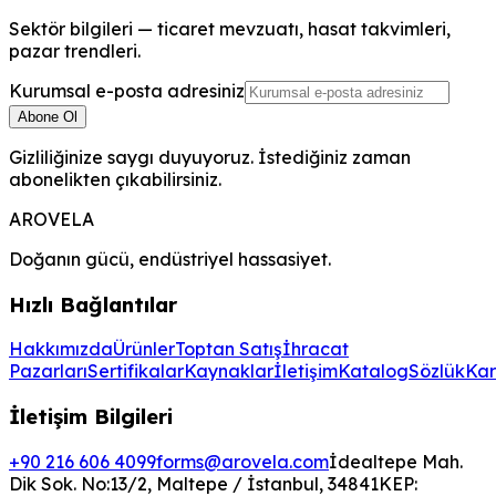
Sektör bilgileri — ticaret mevzuatı, hasat takvimleri,
pazar trendleri.
Kurumsal e-posta adresiniz
Abone Ol
Gizliliğinize saygı duyuyoruz. İstediğiniz zaman
abonelikten çıkabilirsiniz.
AROVELA
Doğanın gücü, endüstriyel hassasiyet.
Hızlı Bağlantılar
Hakkımızda
Ürünler
Toptan Satış
İhracat
Pazarları
Sertifikalar
Kaynaklar
İletişim
Katalog
Sözlük
Kar
İletişim Bilgileri
+90 216 606 4099
forms@arovela.com
İdealtepe Mah.
Dik Sok. No:13/2, Maltepe / İstanbul, 34841
KEP: