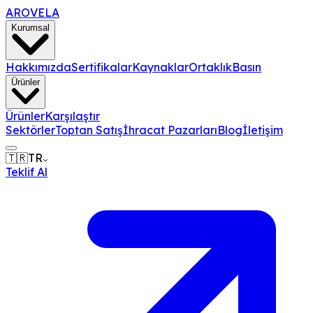
AROVELA
Kurumsal
Hakkımızda
Sertifikalar
Kaynaklar
Ortaklık
Basın
Ürünler
Ürünler
Karşılaştır
Sektörler
Toptan Satış
İhracat Pazarları
Blog
İletişim
🇹🇷
TR
Teklif Al