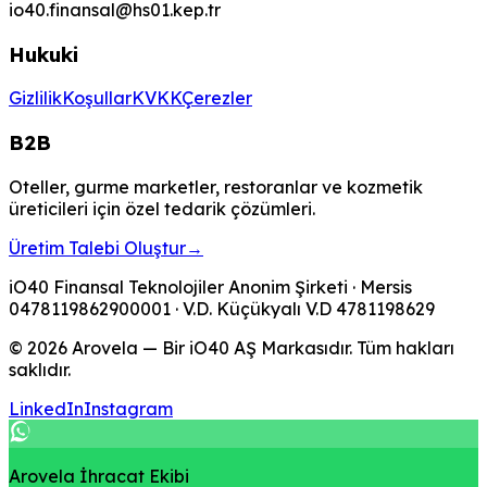
io40.finansal@hs01.kep.tr
Hukuki
Gizlilik
Koşullar
KVKK
Çerezler
B2B
Oteller, gurme marketler, restoranlar ve kozmetik
üreticileri için özel tedarik çözümleri.
Üretim Talebi Oluştur
→
iO40 Finansal Teknolojiler Anonim Şirketi
· Mersis
0478119862900001
· V.D.
Küçükyalı V.D
4781198629
© 2026 Arovela — Bir iO40 AŞ Markasıdır. Tüm hakları
saklıdır.
LinkedIn
Instagram
Arovela İhracat Ekibi