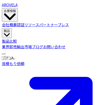
AROVELA
企業情報
会社概要
認証
リソース
パートナー
プレス
製品
製品
比較
業界
卸売
輸出市場
ブログ
お問い合わせ
🇯🇵
JA
見積もり依頼