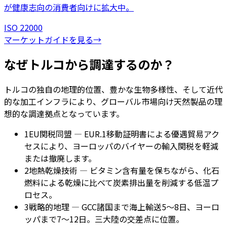
が健康志向の消費者向けに拡大中。
ISO 22000
マーケットガイドを見る
→
なぜトルコから調達するのか？
トルコの独自の地理的位置、豊かな生物多様性、そして近代
的な加工インフラにより、グローバル市場向け天然製品の理
想的な調達拠点となっています。
1
EU関税同盟 — EUR.1移動証明書による優遇貿易アク
セスにより、ヨーロッパのバイヤーの輸入関税を軽減
または撤廃します。
2
地熱乾燥技術 — ビタミン含有量を保ちながら、化石
燃料による乾燥に比べて炭素排出量を削減する低温プ
ロセス。
3
戦略的地理 — GCC諸国まで海上輸送5〜8日、ヨーロ
ッパまで7〜12日。三大陸の交差点に位置。