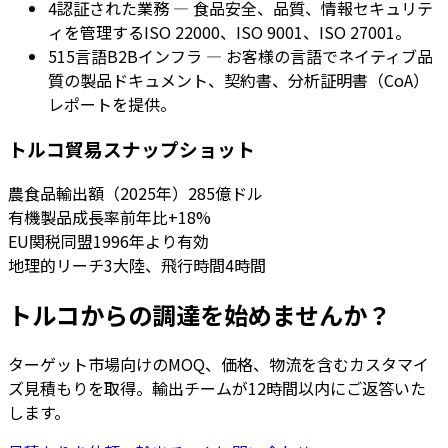
4
認証された業務 — 食品安全、品質、情報セキュリテ
ィを管理するISO 22000、ISO 9001、ISO 27001。
5
15言語B2Bインフラ — お客様の言語でネイティブ品
質の製品ドキュメント、契約書、分析証明書（CoA）
レポートを提供。
トルコ貿易スナップショット
農食品輸出額（2025年）
285億ドル
有機製品成長率
前年比+18%
EU関税同盟
1996年より有効
地理的リーチ
3大陸、飛行時間4時間
トルコからの調達を始めませんか？
ターゲット市場向けのMOQ、価格、物流を含むカスタマイ
ズ見積もりを取得。輸出チームが12時間以内にご返答いた
します。