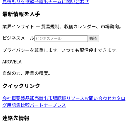
見積もりを依頼
→
輸出チームに問い合わせ
最新情報を入手
業界インサイト — 貿易規制、収穫カレンダー、市場動向。
ビジネスメール
購読
プライバシーを尊重します。いつでも配信停止できます。
AROVELA
自然の力、産業の精度。
クイックリンク
会社概要
製品
卸売
輸出市場
認証
リソース
お問い合わせ
カタロ
グ
用語集
比較
パートナー
プレス
連絡先情報