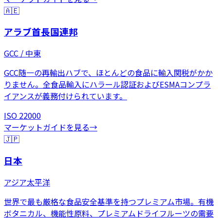
🇦🇪
アラブ首長国連邦
GCC / 中東
GCC随一の再輸出ハブで、ほとんどの食品に輸入関税がかか
りません。全食品輸入にハラール認証およびESMAコンプラ
イアンスが義務付けられています。
ISO 22000
マーケットガイドを見る
→
🇯🇵
日本
アジア太平洋
世界で最も厳格な食品安全基準を持つプレミアム市場。有機
ボタニカル、機能性原料、プレミアムドライフルーツの需要