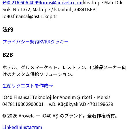
+90 216 606 4099
forms@arovela.com
İdealtepe Mah. Dik
Sok. No:13/2, Maltepe / İstanbul, 34841
KEP:
io40.finansal@hs01.kep.tr
法的
プライバシー
規約
KVKK
クッキー
B2B
ホテル、グルメマーケット、レストラン、化粧品メーカー向
けのカスタム供給ソリューション。
生産リクエストを作成
→
iO40 Finansal Teknolojiler Anonim Şirketi
· Mersis
0478119862900001
· V.D.
Küçükyalı V.D
4781198629
© 2026 Arovela — iO40 AŞ のブランド。全著作権所有。
LinkedIn
Instagram