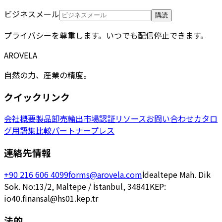
ビジネスメール
購読
プライバシーを尊重します。いつでも配信停止できます。
AROVELA
自然の力、産業の精度。
クイックリンク
会社概要
製品
卸売
輸出市場
認証
リソース
お問い合わせ
カタロ
グ
用語集
比較
パートナー
プレス
連絡先情報
+90 216 606 4099
forms@arovela.com
İdealtepe Mah. Dik
Sok. No:13/2, Maltepe / İstanbul, 34841
KEP:
io40.finansal@hs01.kep.tr
法的