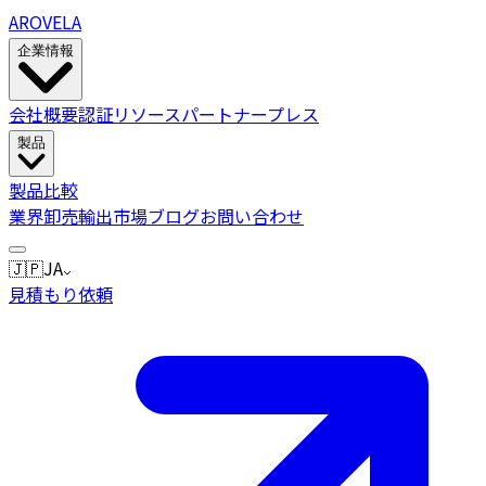
AROVELA
企業情報
会社概要
認証
リソース
パートナー
プレス
製品
製品
比較
業界
卸売
輸出市場
ブログ
お問い合わせ
🇯🇵
JA
見積もり依頼