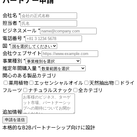
会社名
*
担当者
*
ビジネスメール
*
電話番号
*
国
*
会社ウェブサイト
事業種別
*
推定年間購入量
*
関心のある製品カテゴリ
薬用植物
エッセンシャルオイル
天然抽出物
ドライ
フルーツ
ナチュラルスナック
全カテゴリ
追加情報
申請を送信
本格的なB2Bパートナーシップ向けに設計