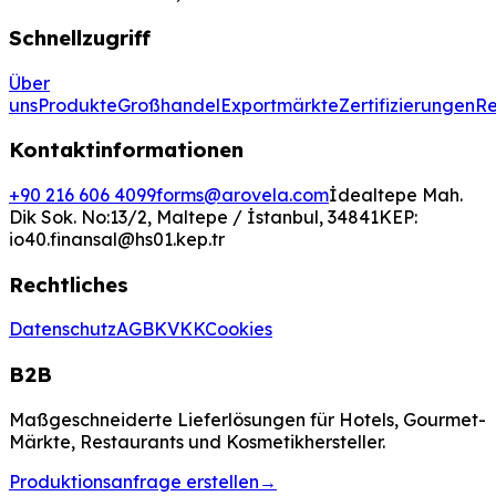
Schnellzugriff
Über
uns
Produkte
Großhandel
Exportmärkte
Zertifizierungen
Re
Kontaktinformationen
+90 216 606 4099
forms@arovela.com
İdealtepe Mah.
Dik Sok. No:13/2, Maltepe / İstanbul, 34841
KEP:
io40.finansal@hs01.kep.tr
Rechtliches
Datenschutz
AGB
KVKK
Cookies
B2B
Maßgeschneiderte Lieferlösungen für Hotels, Gourmet-
Märkte, Restaurants und Kosmetikhersteller.
Produktionsanfrage erstellen
→