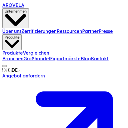
AROVELA
Unternehmen
Über uns
Zertifizierungen
Ressourcen
Partner
Presse
Produkte
Produkte
Vergleichen
Branchen
Großhandel
Exportmärkte
Blog
Kontakt
🇩🇪
DE
Angebot anfordern