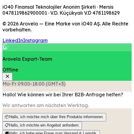
iO40 Finansal Teknolojiler Anonim Şirketi
· Mersis
0478119862900001
· V.D.
Küçükyalı V.D
4781198629
© 2026 Arovela — Eine Marke von iO40 AŞ. Alle Rechte
vorbehalten.
LinkedIn
Instagram
Arovela Export-Team
Offline
Mo-Fr 09:00-18:00 (GMT+3)
Hallo! Wie können wir bei Ihrer B2B-Anfrage helfen?
Wir antworten am nächsten Werktag.
📦
Hallo, ich möchte mich über Ihre Produkte informieren.
📋
Hallo, ich möchte ein Angebot anfordern.
🚚
Hallo, ich habe eine Frage zum Versand & Logistik.