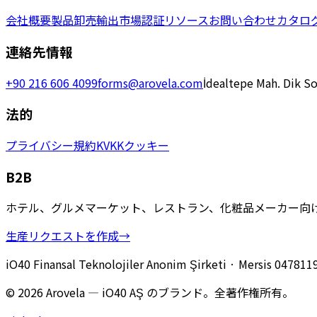
会社概要
製品
卸売
輸出市場
認証
リソース
お問い合わせ
カタロ
連絡先情報
+90 216 606 4099
forms@arovela.com
İdealtepe Mah. Dik So
法的
プライバシー
規約
KVKK
クッキー
B2B
ホテル、グルメマーケット、レストラン、化粧品メーカー向
生産リクエストを作成
→
iO40 Finansal Teknolojiler Anonim Şirketi
· Mersis
047811
© 2026 Arovela — iO40 AŞ のブランド。全著作権所有。