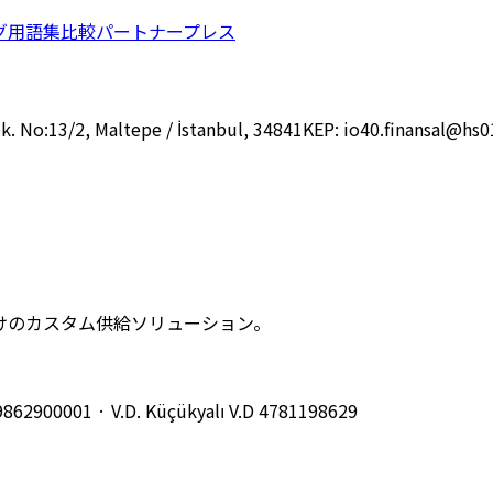
グ
用語集
比較
パートナー
プレス
k. No:13/2, Maltepe / İstanbul, 34841
KEP:
io40.finansal@hs0
けのカスタム供給ソリューション。
9862900001
· V.D.
Küçükyalı V.D
4781198629