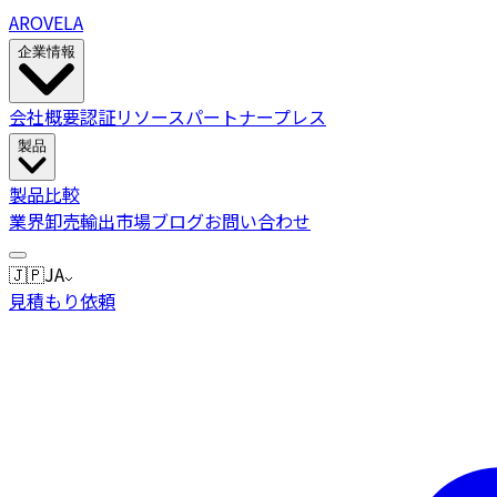
AROVELA
企業情報
会社概要
認証
リソース
パートナー
プレス
製品
製品
比較
業界
卸売
輸出市場
ブログ
お問い合わせ
🇯🇵
JA
見積もり依頼