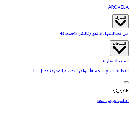
AROVELA
الشركة
من نحن
الشهادات
الموارد
الشراكة
صحافة
المنتجات
المنتجات
مقارنة
القطاعات
البيع بالجملة
أسواق التصدير
المدونة
اتصل بنا
🇸🇦
AR
اطلب عرض سعر