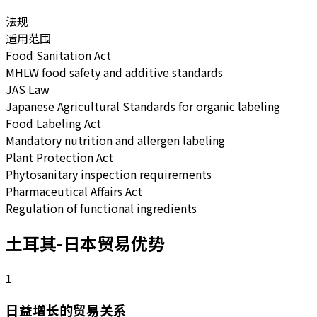
法规
适用范围
Food Sanitation Act
MHLW food safety and additive standards
JAS Law
Japanese Agricultural Standards for organic labeling
Food Labeling Act
Mandatory nutrition and allergen labeling
Plant Protection Act
Phytosanitary inspection requirements
Pharmaceutical Affairs Act
Regulation of functional ingredients
土耳其-日本贸易优势
1
日益增长的贸易关系