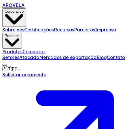
AROVELA
Corporativo
Sobre nós
Certificações
Recursos
Parceiros
Imprensa
Produtos
Produtos
Comparar
Setores
Atacado
Mercados de exportação
Blog
Contato
🇵🇹
PT
Solicitar orçamento