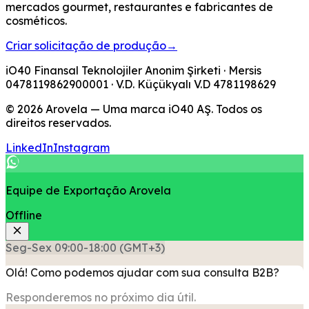
mercados gourmet, restaurantes e fabricantes de
cosméticos.
Criar solicitação de produção
→
iO40 Finansal Teknolojiler Anonim Şirketi
· Mersis
0478119862900001
· V.D.
Küçükyalı V.D
4781198629
© 2026 Arovela — Uma marca iO40 AŞ. Todos os
direitos reservados.
LinkedIn
Instagram
Equipe de Exportação Arovela
Offline
Seg-Sex 09:00-18:00 (GMT+3)
Olá! Como podemos ajudar com sua consulta B2B?
Responderemos no próximo dia útil.