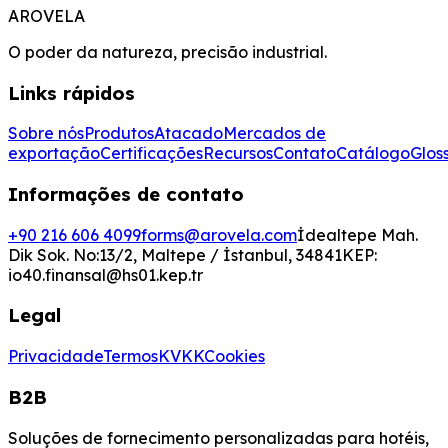
AROVELA
O poder da natureza, precisão industrial.
Links rápidos
Sobre nós
Produtos
Atacado
Mercados de
exportação
Certificações
Recursos
Contato
Catálogo
Glos
Informações de contato
+90 216 606 4099
forms@arovela.com
İdealtepe Mah.
Dik Sok. No:13/2, Maltepe / İstanbul, 34841
KEP:
io40.finansal@hs01.kep.tr
Legal
Privacidade
Termos
KVKK
Cookies
B2B
Soluções de fornecimento personalizadas para hotéis,