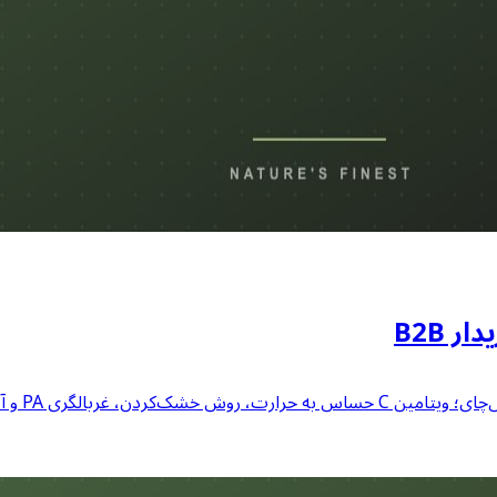
 B2B
ری PA و آفت‌کش، MOQ، COA.