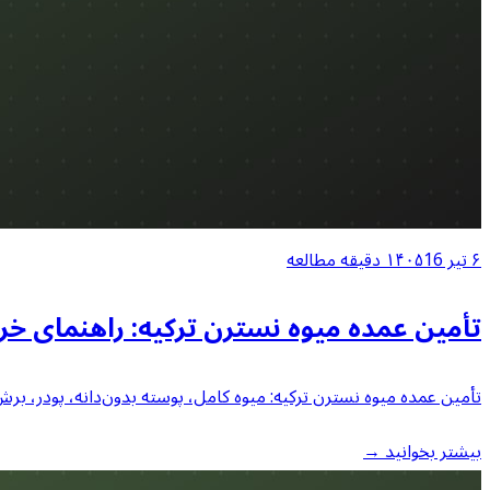
۶ تیر ۱۴۰۵
16
دقیقه مطالعه
تأمین عمده میوه نسترن ترکیه: راهنمای خریدار
تأمین عمده میوه نسترن ترکیه: میوه کامل، پوسته بدون‌دانه، پودر، برش‌چای؛ ویتامین C حساس به حرارت، روش خشک‌کردن، غربالگ
بیشتر بخوانید
→